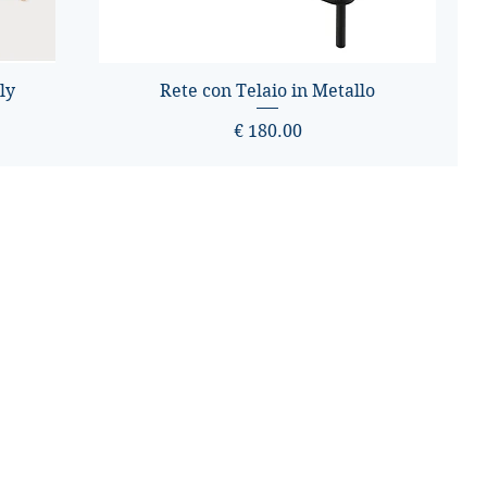
ly
Rete con Telaio in Metallo
Prezzo
€ 180.00
Orari
Lun-Sab: 9.30 - 13.00
15.30-19.30
Domenica: Chiuso