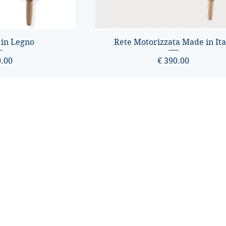
 in Legno
Rete Motorizzata Made in Ita
zo
Prezzo
0.00
€ 390.00
Sede
Contatti
 Trastevere, 284,
+39 3495765514
2 Roma RM
info@prorelax.com
Prorelax S.R.L.S. P.iva: 17375951005