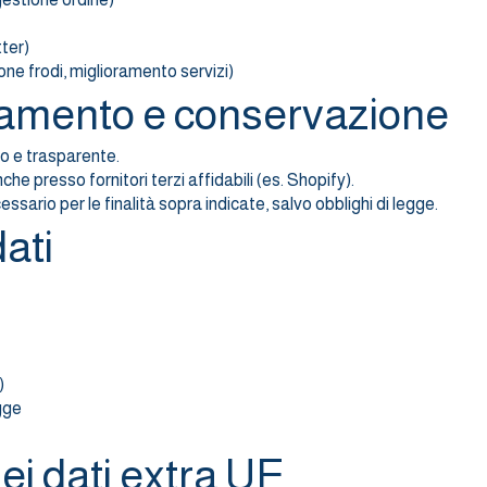
ter)
one frodi, miglioramento servizi)
attamento e conservazione
tto e trasparente.
che presso fornitori terzi affidabili (es. Shopify).
ssario per le finalità sopra indicate, salvo obblighi di legge.
dati
)
egge
ei dati extra UE