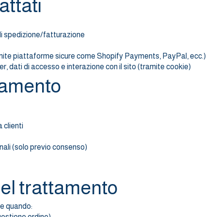
attati
 di spedizione/fatturazione
mite piattaforme sicure come Shopify Payments, PayPal, ecc.)
ser, dati di accesso e interazione con il sito (tramite cookie)
ttamento
 clienti
nali (solo previo consenso)
del trattamento
te quando:
gestione ordine)